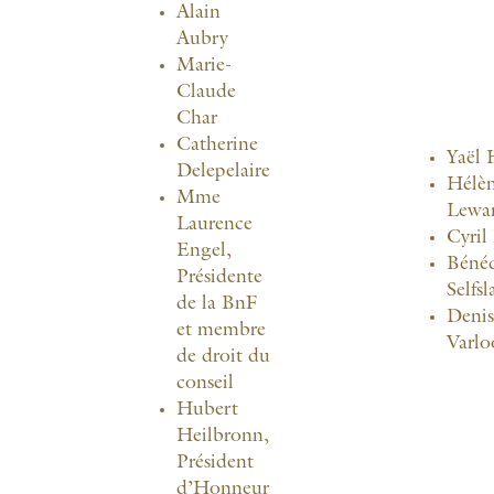
Alain
Aubry
Marie-
Claude
Char
Catherine
Yaël 
Delepelaire
Hélè
Mme
Lewa
Laurence
Cyril
Engel,
Bénéd
Présidente
Selfs
de la BnF
Denis
et membre
Varlo
de droit du
conseil
Hubert
Heilbronn,
Président
d’Honneur